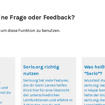
ine Frage oder Feedback?
um diese Funktion zu benutzen.
Serlo.org richtig
Was heißt
nutzen
“Serlo”?
Serlo.org hat viele Features,
Wusstest du
e
die dir beim Lernen helfen.
serlo.org na
n und
Klick hier für eine Übersicht
in Nepal ben
nst du
der unterschiedlichen
hatte der Gr
Lernfunktionen und erfahre in
serlo.org die
er
3 Minuten, wie du mit
Lernplattfor