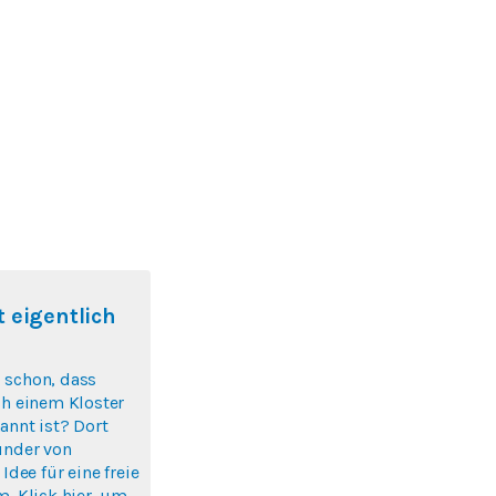
 eigentlich
 schon, dass
ch einem Kloster
annt ist? Dort
ünder von
 Idee für eine freie
m. Klick hier, um