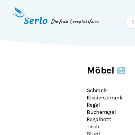
Springe zum
Inhalt
oder
Footer
Die freie Lernplattform
Möbel
Schrank
Kleiderschrank
Regal
Bücherregal
Regalbrett
Tisch
Stuhl