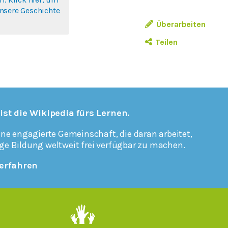
nsere Geschichte
Überarbeiten
Teilen
 ist die Wikipedia fürs Lernen.
ine engagierte Gemeinschaft, die daran arbeitet,
ge Bildung weltweit frei verfügbar zu machen.
erfahren