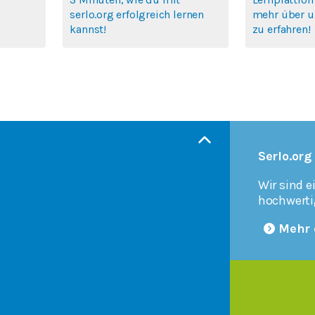
serlo.org erfolgreich lernen
mehr über u
kannst!
zu erfahren!
Serlo.org
Wir sind e
hochwerti
Mehr 