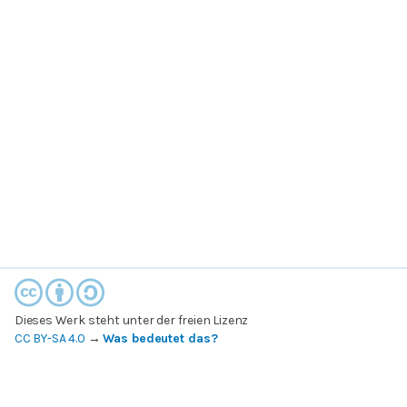
Dieses Werk steht unter der freien Lizenz
CC BY-SA 4.0
→
Was bedeutet das?