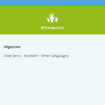
Mitmachen
Allgemein
Über Serlo
Kontakt
Other Languages
Dabei sein
Newsletter
Jobs
GitHub
Community
Products
Serlo Editor
Metadata API
iFrame API