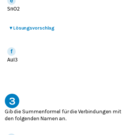
S
n
O
2
▾
Lösungsvorschlag
A
u
I
3
3
Gib die Summenformel für die Verbindungen mit
den folgenden Namen an.