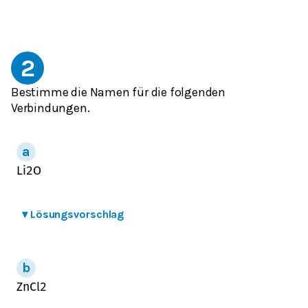
2
Bestimme die Namen für die folgenden
Verbindungen.
L
i
2
O
▾
Lösungsvorschlag
Z
n
C
l
2