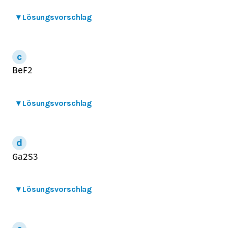
▾
Lösungsvorschlag
B
e
F
2
▾
Lösungsvorschlag
G
a
2
S
3
▾
Lösungsvorschlag