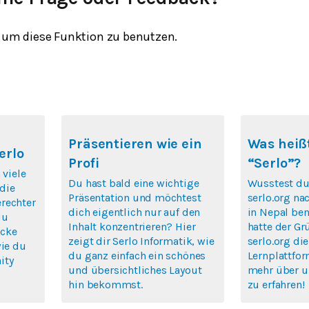
um diese Funktion zu benutzen.
Präsentieren wie ein
Was heißt
erlo
Profi
“Serlo”?
 viele
Du hast bald eine wichtige
Wusstest du
die
Präsentation und möchtest
serlo.org na
rechter
dich eigentlich nur auf den
in Nepal ben
du
Inhalt konzentrieren? Hier
hatte der Gr
icke
zeigt dir Serlo Informatik, wie
serlo.org die
wie du
du ganz einfach ein schönes
Lernplattfor
ity
und übersichtliches Layout
mehr über u
hin bekommst.
zu erfahren!