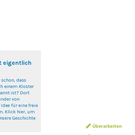
 eigentlich
 schon, dass
ch einem Kloster
annt ist? Dort
ünder von
 Idee für eine freie
m. Klick hier, um
nsere Geschichte
Überarbeiten