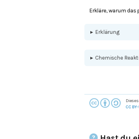
Erkläre, warum das p
▸
Erklärung
▸
Chemische Reakt
Dieses
CC BY-
Hast du e