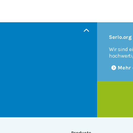
Serlo.org
Wir sind e
hochwerti
Mehr 
Products