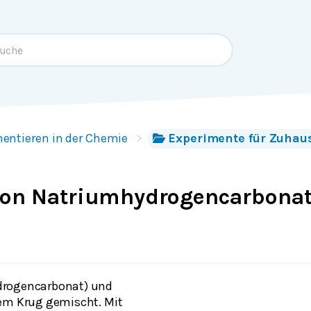
entieren in der Chemie
Experimente für Zuhau
von Natriumhydrogencarbona
drogencarbonat) und
nem Krug gemischt. Mit