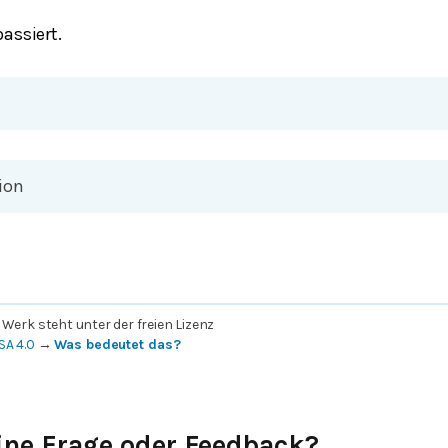
assiert.
ion
 Werk steht unter der freien Lizenz
SA 4.0
→
Was bedeutet das?
ine Frage oder Feedback?