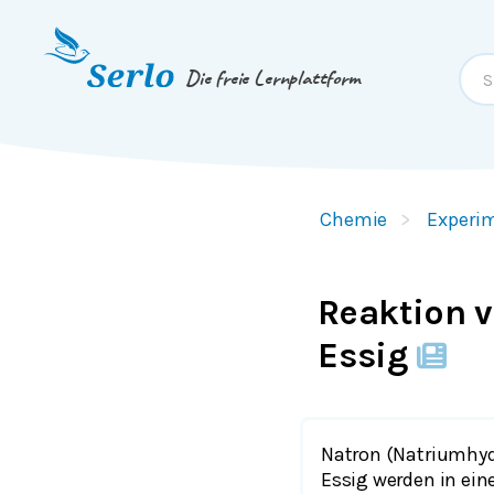
Springe zum
Inhalt
oder
Footer
Die freie Lernplattform
Chemie
Experim
Reaktion 
Essig
Natron (Natriumhy
Essig werden in ei