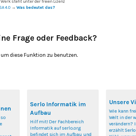
 Werk steht unter der freien Lizenz
SA 4.0
→
Was bedeutet das?
ine Frage oder Feedback?
um diese Funktion zu benutzen.
Unsere Vi
Serlo Informatik im
rnen
Wie kann fre
Aufbau
 so
Welt in der 
Hilf mit! Der Fachbereich
e
verändern? 
Informatik auf serlo.org
erzählt Ser
befindet sich im Aufbau und