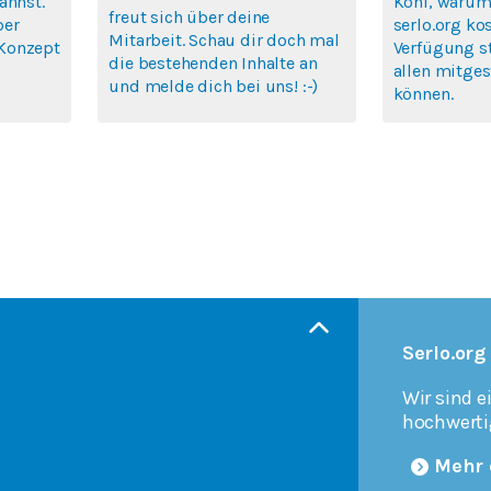
annst.
Köhl, warum 
freut sich über deine
ber
serlo.org ko
Mitarbeit. Schau dir doch mal
Konzept
Verfügung s
die bestehenden Inhalte an
allen mitges
und melde dich bei uns! :-)
können.
Serlo.org
Wir sind e
hochwerti
Mehr 