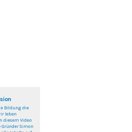
sion
ie Bildung die
wir leben
In diesem Video
lo-Gründer Simon