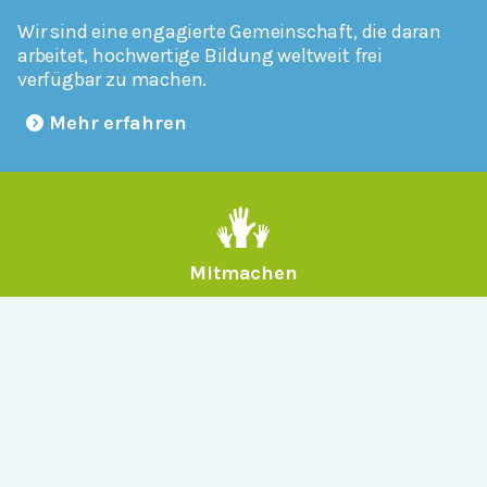
Wir sind eine engagierte Gemeinschaft, die daran
arbeitet, hochwertige Bildung weltweit frei
verfügbar zu machen.
Mehr erfahren
Mitmachen
Allgemein
Über Serlo
Kontakt
Other Languages
Dabei sein