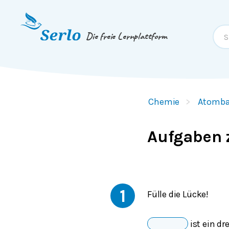
Springe zum
Inhalt
oder
Footer
Die freie Lernplattform
Chemie
Atomb
Aufgaben 
1
Fülle die Lücke!
ist ein d