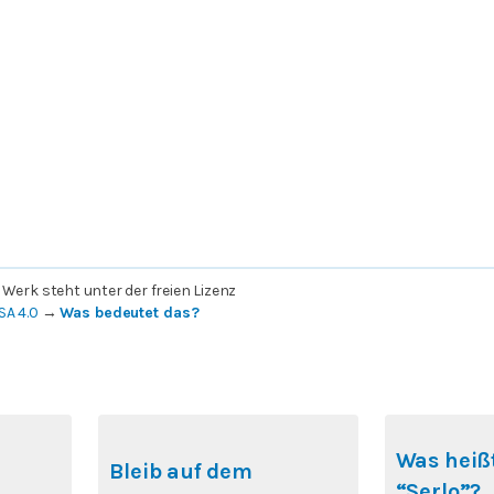
 Werk steht unter der freien Lizenz
SA 4.0
→
Was bedeutet das?
Was heißt
Bleib auf dem
“Serlo”?