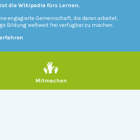
 ist die Wikipedia fürs Lernen.
ine engagierte Gemeinschaft, die daran arbeitet,
ge Bildung weltweit frei verfügbar zu machen.
erfahren
Mitmachen
Rechtlich
Datenschutz
Einwilligungen widerrufen
Nutzungsbedingungen und Urheberrecht
Impressum