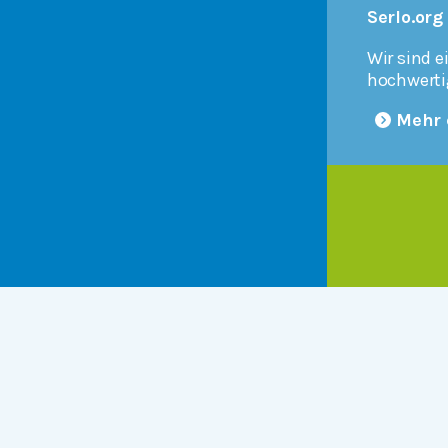
Serlo.org
Wir sind e
hochwerti
Mehr 
Products
r
Serlo Editor
Metadata API
iFrame API