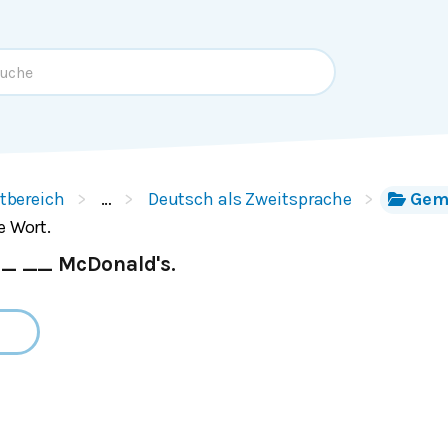
tbereich
…
Deutsch als Zweitsprache
Gem
e Wort.
__ __ McDonald's.