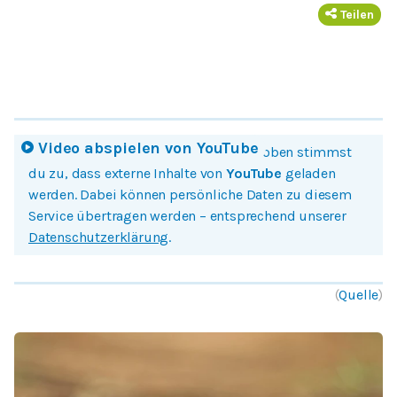
Teilen
Video abspielen von
YouTube
Mit einem Klick auf Bild oder Button oben stimmst
du zu, dass externe Inhalte von
YouTube
geladen
werden. Dabei können persönliche Daten zu diesem
Service übertragen werden – entsprechend unserer
Datenschutzerklärung
.
(
Quelle
)