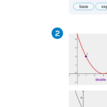
base
ex
2