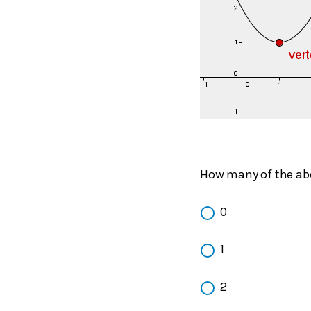
How many of the ab
0
1
2