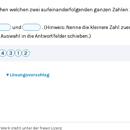
chen welchen zwei aufeinanderfolgenden ganzen Zahlen
_
und
_
. (Hinweis: Nenne die kleinere Zahl zue
 Auswahl in die Antwortfelder schieben.)
4
3
1
2
▾
Lösungsvorschlag
 Werk steht unter der freien Lizenz