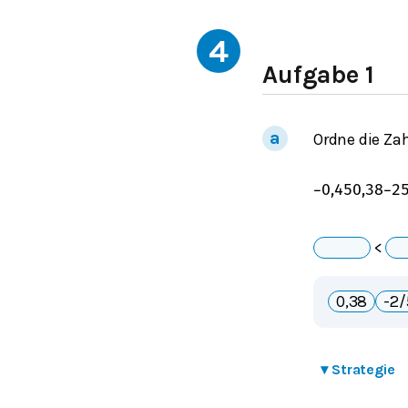
4
Aufgabe 1
Ordne die Zah
−
0,45
0,38
−
2
_
<
0,38
-2/
▾
Strategie