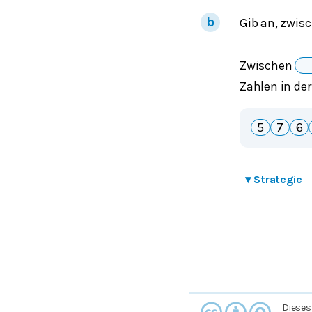
Gib an, zwis
Zwischen
Zahlen in der
5
7
6
▾
Strategie
Dieses