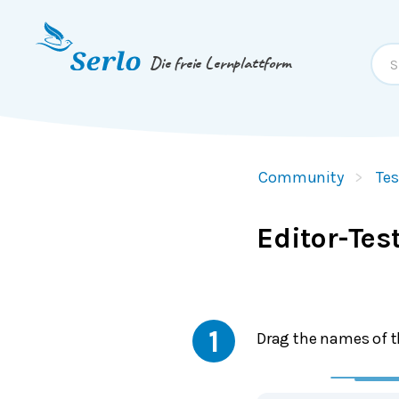
Springe zum
Inhalt
oder
Footer
Die freie Lernplattform
Community
Tes
Editor-Tes
1
Drag the names of th