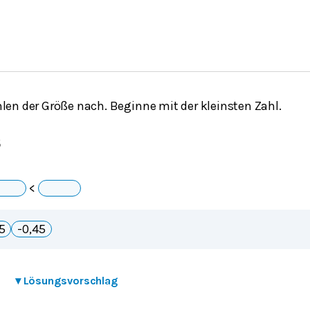
len der Größe nach. Beginne mit der kleinsten Zahl.
5
_
<
_
5
-0,45
▾
Lösungsvorschlag