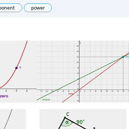
ponent
power