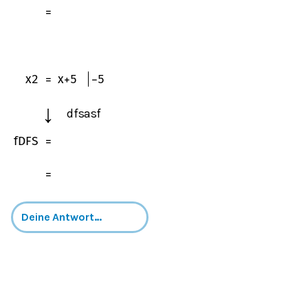
=
x
2
=
x
+
5
−
5
↓
dfsasf
f
D
F
S
=
=