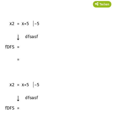
Teilen
x
2
=
x
+
5
−
5
↓
dfsasf
f
D
F
S
=
=
x
2
=
x
+
5
−
5
↓
dfsasf
f
D
F
S
=