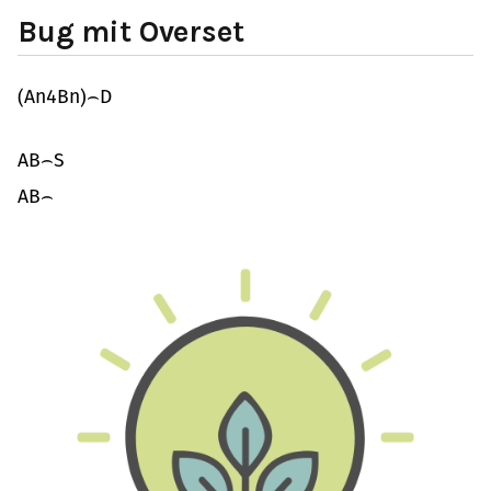
Bug mit Overset
(
A
n
4
B
n
)
⌢
D
A
B
⌢
S
A
B
⌢