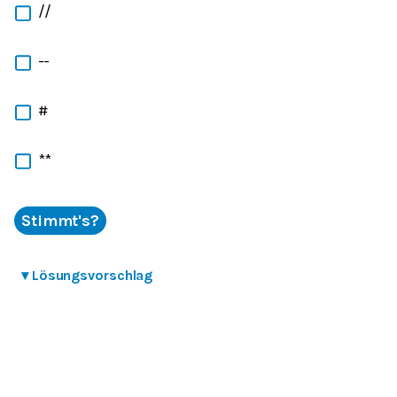
//
--
#
**
Stimmt's?
▾
Lösungsvorschlag