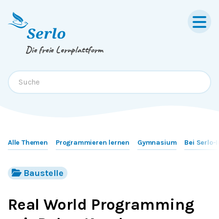
Springe zum
Inhalt
oder
Footer
Die freie Lernplattform
Alle Themen
Programmieren lernen
Gymnasium
Bei Serlo-
Baustelle
Real World Programming