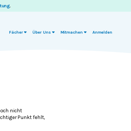
itung
.
Fächer
Über Uns
Mitmachen
Anmelden
noch nicht
chtiger Punkt fehlt,