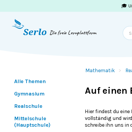
🎓 U
Springe zum
Inhalt
oder
Footer
Die freie Lernplattform
Mathematik
Re
Alle Themen
Auf einen 
Gymnasium
Realschule
Hier findest du eine
vollständig und wird
Mittelschule
(Hauptschule)
schreibe ihn uns in