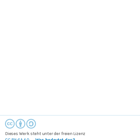
Dieses Werk steht unter der freien Lizenz
CC BY-SA 4.0
→
Was bedeutet das?