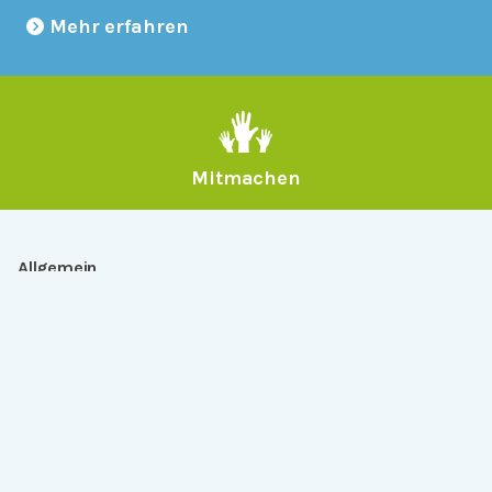
Mehr erfahren
Mitmachen
Allgemein
Über Serlo
Kontakt
Other Languages
Dabei sein
Newsletter
Jobs
GitHub
Community
Products