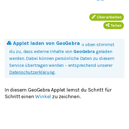
Überarbeiten
Teilen
Applet laden von
GeoGebra
Mit einem Klick auf Bild oder Button oben stimmst
du zu, dass externe Inhalte von
GeoGebra
geladen
werden. Dabei können persönliche Daten zu diesem
Service übertragen werden – entsprechend unserer
Datenschutzerklärung
.
In diesem GeoGebra Applet lernst du Schritt für
Schritt einen
Winkel
zu zeichnen.