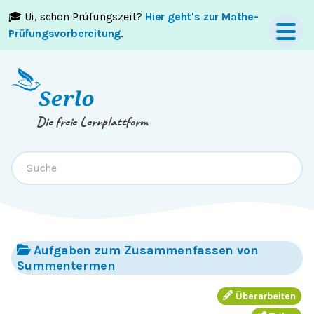
🎓 Ui, schon Prüfungszeit?
Hier geht's zur Mathe-
Springe zum
Inhalt
oder
Footer
Prüfungsvorbereitung
.
Die freie Lernplattform
Aufgaben zum Zusammenfassen von
Summentermen
Überarbeiten