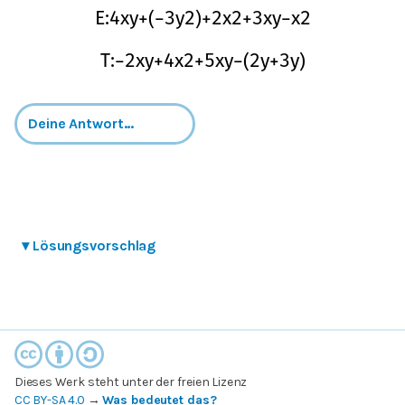
E
:
4
x
y
+
(
−
3
y
2
)
+
2
x
2
+
3
x
y
−
x
2
T
:
−
2
x
y
+
4
x
2
+
5
x
y
−
(
2
y
+
3
y
)
▾
Lösungsvorschlag
Dieses Werk steht unter der freien Lizenz
CC BY-SA 4.0
→
Was bedeutet das?