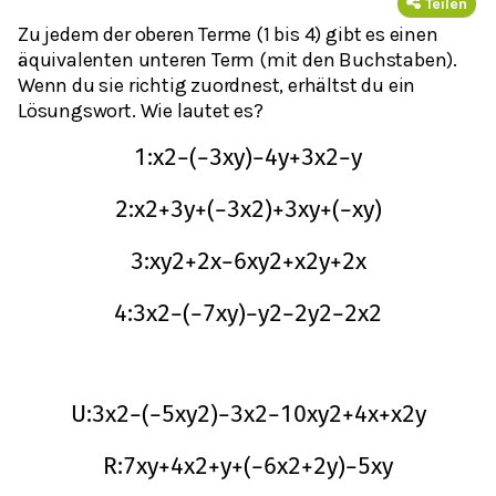
Teilen
Zu jedem der oberen Terme (1 bis 4) gibt es einen
äquivalenten unteren Term (mit den Buchstaben).
Wenn du sie richtig zuordnest, erhältst du ein
Lösungswort. Wie lautet es?
1
:
x
2
−
(
−
3
x
y
)
−
4
y
+
3
x
2
−
y
2
:
x
2
+
3
y
+
(
−
3
x
2
)
+
3
x
y
+
(
−
x
y
)
3
:
x
y
2
+
2
x
−
6
x
y
2
+
x
2
y
+
2
x
4
:
3
x
2
−
(
−
7
x
y
)
−
y
2
−
2
y
2
−
2
x
2
U
:
3
x
2
−
(
−
5
x
y
2
)
−
3
x
2
−
10
x
y
2
+
4
x
+
x
2
y
R
:
7
x
y
+
4
x
2
+
y
+
(
−
6
x
2
+
2
y
)
−
5
x
y