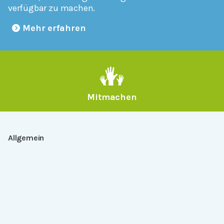
verfügbar zu machen.
Mehr erfahren
Mitmachen
Allgemein
Über Serlo
Kontakt
Other Languages
Dabei sein
Newsletter
Jobs
GitHub
Community