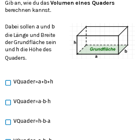
Gib an, wie du das
Volumen eines Quaders
berechnen kannst.
Dabei sollen
und
a
b
die Länge und Breite
der Grundfläche sein
und
die Höhe des
h
Quaders.
V
Q
u
a
d
e
r
=
a
+
b
+
h
V
Q
u
a
d
e
r
=
a
⋅
b
⋅
h
V
Q
u
a
d
e
r
=
h
⋅
b
⋅
a