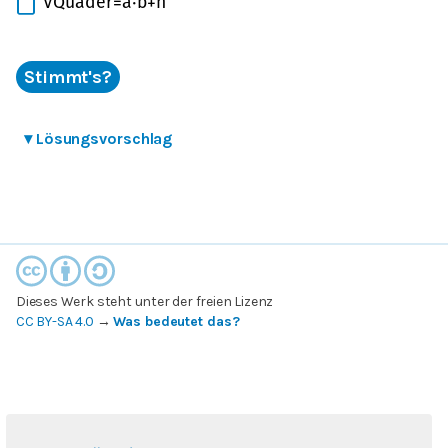
V
Q
u
a
d
e
r
=
a
⋅
b
+
h
Stimmt's?
▾
Lösungsvorschlag
Dieses Werk steht unter der freien Lizenz
CC BY-SA 4.0
→
Was bedeutet das?