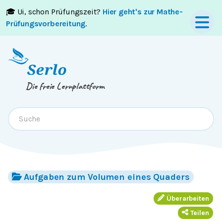
🎓 Ui, schon Prüfungszeit?
Hier geht's zur Mathe-
Springe zum
Inhalt
oder
Footer
Prüfungsvorbereitung
.
Die freie Lernplattform
Aufgaben zum Volumen eines Quaders
Überarbeiten
Teilen