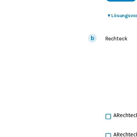
▾
Lösungsvo
Rechteck
A
Rechtec
A
Rechtec