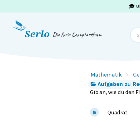
🎓 U
Springe zum
Inhalt
oder
Footer
Die freie Lernplattform
Mathematik
Ge
Aufgaben zu R
Gib an, wie du den 
Quadrat