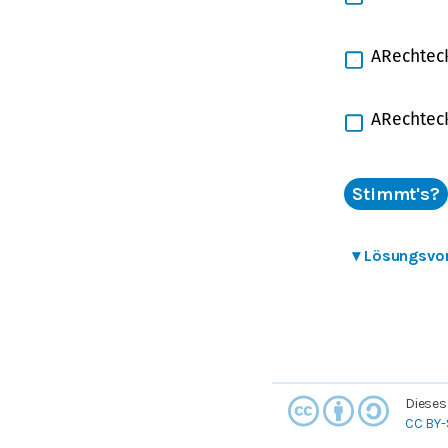
A
Rechtec
A
Rechtec
Stimmt's?
▾
Lösungsvo
Dieses
CC BY-