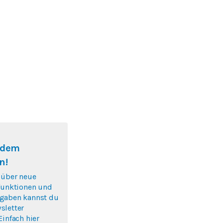
f dem
n!
 über neue
nfunktionen und
gaben kannst du
sletter
Einfach hier