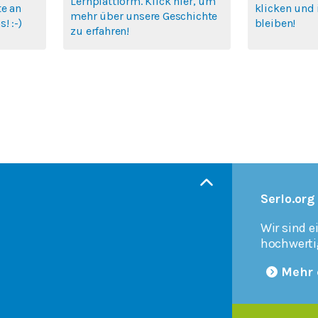
Lernplattform. Klick hier, um
te an
klicken und 
mehr über unsere Geschichte
! :-)
bleiben!
zu erfahren!
Serlo.org
Wir sind e
hochwerti
Mehr 