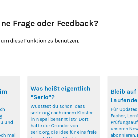
ine Frage oder Feedback?
um diese Funktion zu benutzen.
Was heißt eigentlich
 im
Bleib au
“Serlo”?
Laufende
Wusstest du schon, dass
ich
Für Updates
serlo.org nach einem Kloster
rg
Fächer, Ler
in Nepal benannt ist? Dort
au und
Prüfungsauf
hatte der Gründer von
unseren New
serlo.org die Idee für eine freie
och mal
abonnieren. 