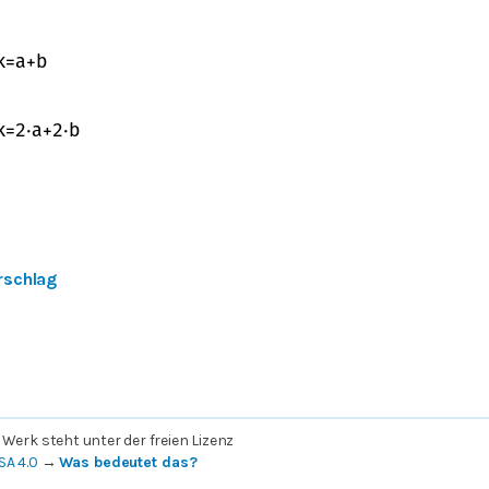
k
=
a
+
b
k
=
2
⋅
a
+
2
⋅
b
rschlag
 Werk steht unter der freien Lizenz
SA 4.0
→
Was bedeutet das?