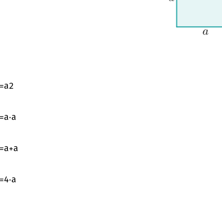
=
a
2
=
a
⋅
a
=
a
+
a
=
4
⋅
a