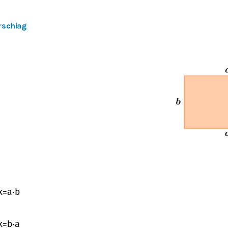
rschlag
k
=
a
⋅
b
k
=
b
⋅
a