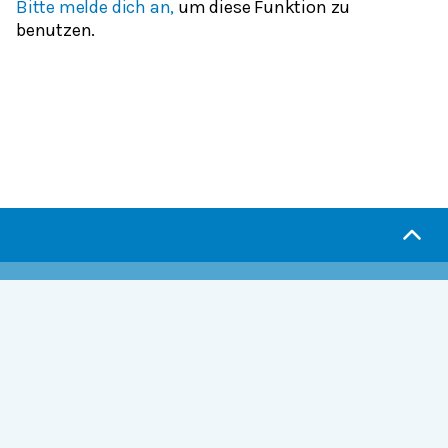
Bitte melde dich an,
um diese Funktion zu
benutzen.
Serlo.org ist die Wikipedia fürs Lernen.
Wir sind eine engagierte Gemeinschaft, die daran
arbeitet, hochwertige Bildung weltweit frei
verfügbar zu machen.
Mehr erfahren