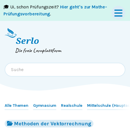
🎓 Ui, schon Prüfungszeit?
Hier geht's zur Mathe-
Springe zum
Inhalt
oder
Footer
Prüfungsvorbereitung
.
Die freie Lernplattform
Alle Themen
Gymnasium
Realschule
Mittelschule (Hauptsc
Methoden der Vektorrechnung