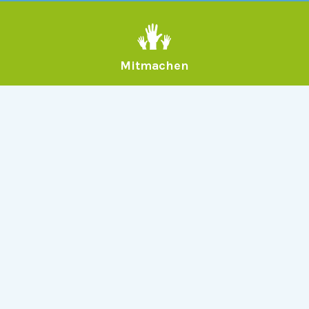
Mitmachen
Allgemein
Über Serlo
Kontakt
Other Languages
Dabei sein
Newsletter
Jobs
GitHub
Community
Products
Serlo Editor
Metadata API
iFrame API