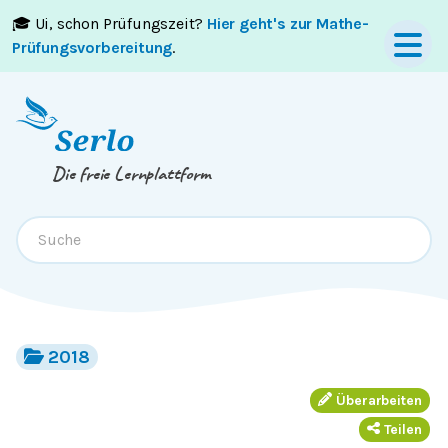
🎓 Ui, schon Prüfungszeit?
Hier geht's zur Mathe-
Springe zum
Inhalt
oder
Footer
Prüfungsvorbereitung
.
Die freie Lernplattform
2018
Überarbeiten
Teilen