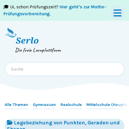
🎓 Ui, schon Prüfungszeit?
Hier geht's zur Mathe-
Springe zum
Inhalt
oder
Footer
Prüfungsvorbereitung
.
Die freie Lernplattform
Alle Themen
Gymnasium
Realschule
Mittelschule (Hauptsc
Lagebeziehung von Punkten, Geraden und
Ebenen