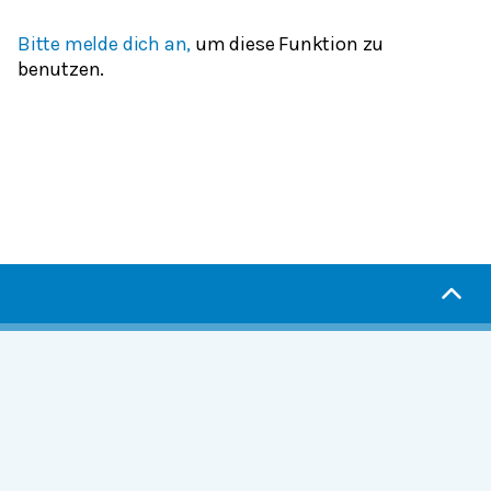
Bitte melde dich an,
um diese Funktion zu
benutzen.
Serlo.org ist die Wikipedia fürs Lernen.
Wir sind eine engagierte Gemeinschaft, die daran
arbeitet, hochwertige Bildung weltweit frei
verfügbar zu machen.