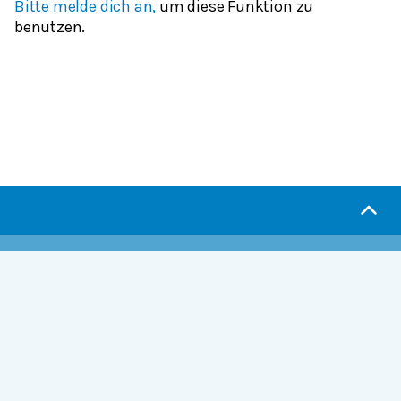
Bitte melde dich an,
um diese Funktion zu
benutzen.
Serlo.org ist die Wikipedia fürs Lernen.
Wir sind eine engagierte Gemeinschaft, die daran
arbeitet, hochwertige Bildung weltweit frei
verfügbar zu machen.
Mehr erfahren