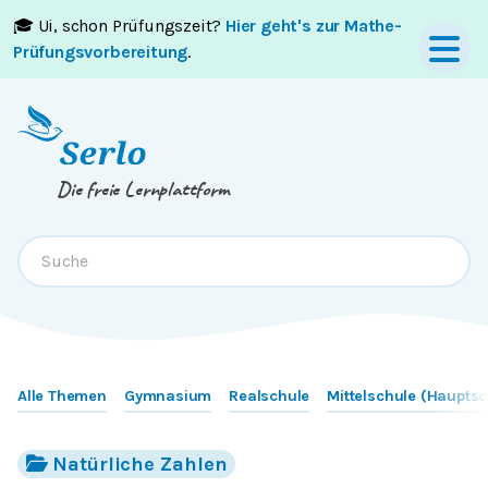
🎓 Ui, schon Prüfungszeit?
Hier geht's zur Mathe-
Springe zum
Inhalt
oder
Footer
Prüfungsvorbereitung
.
Die freie Lernplattform
Alle Themen
Gymnasium
Realschule
Mittelschule (Hauptsc
Natürliche Zahlen