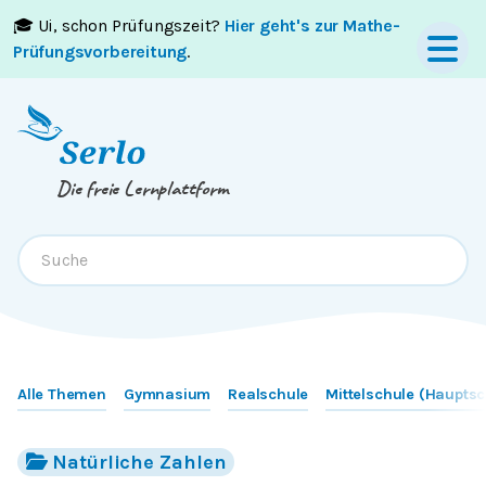
🎓 Ui, schon Prüfungszeit?
Hier geht's zur Mathe-
Springe zum
Inhalt
oder
Footer
Prüfungsvorbereitung
.
Die freie Lernplattform
Alle Themen
Gymnasium
Realschule
Mittelschule (Hauptsc
Natürliche Zahlen