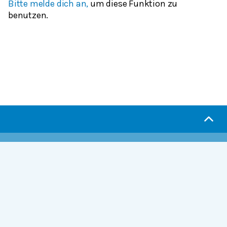
Bitte melde dich an,
um diese Funktion zu
benutzen.
Serlo.org ist die Wikipedia fürs Lernen.
Wir sind eine engagierte Gemeinschaft, die daran
arbeitet, hochwertige Bildung weltweit frei
verfügbar zu machen.
Mehr erfahren