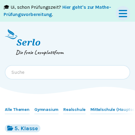
🎓 Ui, schon Prüfungszeit?
Hier geht's zur Mathe-
Springe zum
Inhalt
oder
Footer
Prüfungsvorbereitung
.
Die freie Lernplattform
Alle Themen
Gymnasium
Realschule
Mittelschule (Hauptsc
5. Klasse