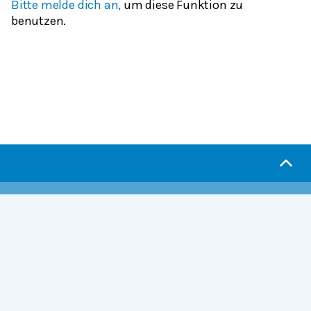
Bitte melde dich an,
um diese Funktion zu
benutzen.
Serlo.org ist die Wikipedia fürs Lernen.
Wir sind eine engagierte Gemeinschaft, die daran
arbeitet, hochwertige Bildung weltweit frei
verfügbar zu machen.
Mehr erfahren