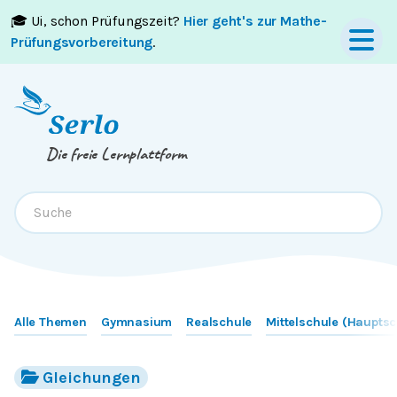
🎓 Ui, schon Prüfungszeit?
Hier geht's zur Mathe-
Springe zum
Inhalt
oder
Footer
Prüfungsvorbereitung
.
Die freie Lernplattform
Alle Themen
Gymnasium
Realschule
Mittelschule (Hauptsc
Gleichungen