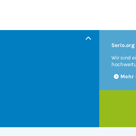
Serlo.org
Wir sind e
hochwerti
Mehr 