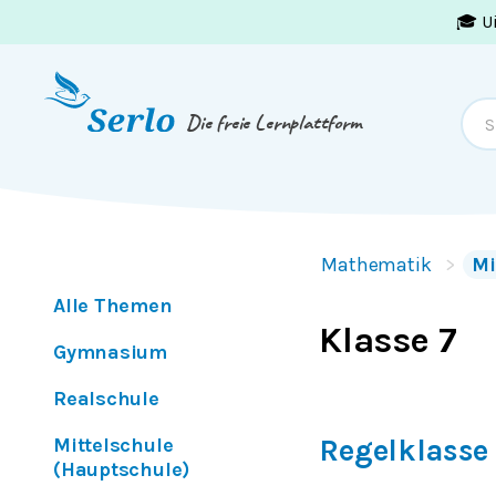
🎓 U
Springe zum
Inhalt
oder
Footer
Die freie Lernplattform
Mathematik
Mi
Alle Themen
Klasse 7
Gymnasium
Realschule
Mittelschule
Regelklasse
(Hauptschule)