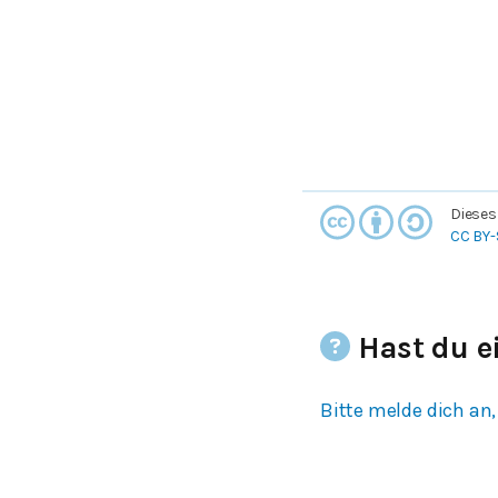
Dieses
CC BY-
Hast du e
Bitte melde dich an,