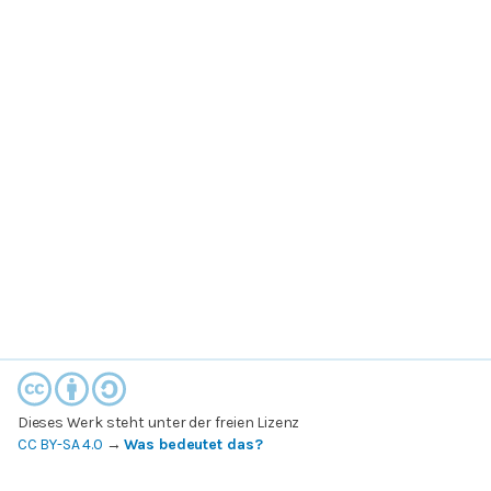
Dieses Werk steht unter der freien Lizenz
CC BY-SA 4.0
→
Was bedeutet das?