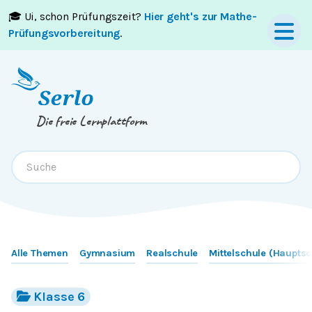
🎓 Ui, schon Prüfungszeit?
Hier geht's zur Mathe-
Springe zum
Inhalt
oder
Footer
Prüfungsvorbereitung
.
Die freie Lernplattform
Alle Themen
Gymnasium
Realschule
Mittelschule (Hauptsc
Klasse 6