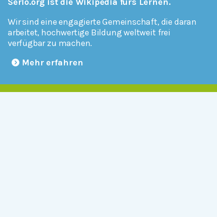
Serlo.org ist die Wikipedia fürs Lernen.
Wir sind eine engagierte Gemeinschaft, die daran
arbeitet, hochwertige Bildung weltweit frei
verfügbar zu machen.
Mehr erfahren
Mitmachen
Allgemein
Über Serlo
Kontakt
Other Languages