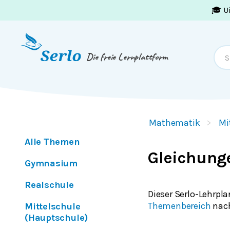
🎓 U
Springe zum
Inhalt
oder
Footer
Die freie Lernplattform
Mathematik
Mi
Alle Themen
Gleichung
Gymnasium
Realschule
Dieser Serlo-Lehrpla
Themenbereich
nac
Mittelschule
(Hauptschule)