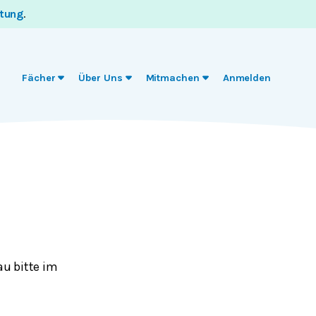
itung
.
Fächer
Über Uns
Mitmachen
Anmelden
au bitte im