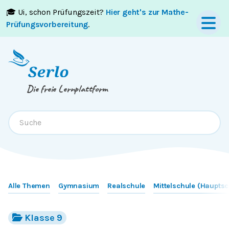
🎓 Ui, schon Prüfungszeit?
Hier geht's zur Mathe-
Springe zum
Inhalt
oder
Footer
Prüfungsvorbereitung
.
Die freie Lernplattform
Alle Themen
Gymnasium
Realschule
Mittelschule (Hauptsc
Klasse 9