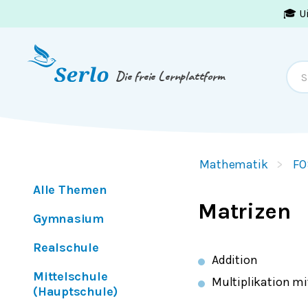
🎓 U
Springe zum
Inhalt
oder
Footer
Die freie Lernplattform
Mathematik
FO
Alle Themen
Matrizen
Gymnasium
Realschule
Addition
Mittelschule
Multiplikation mi
(Hauptschule)