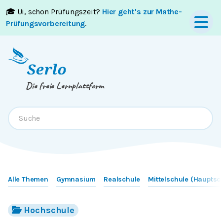
🎓 Ui, schon Prüfungszeit?
Hier geht's zur Mathe-
Springe zum
Inhalt
oder
Footer
Prüfungsvorbereitung
.
Die freie Lernplattform
Alle Themen
Gymnasium
Realschule
Mittelschule (Hauptsc
Hochschule