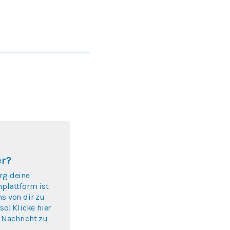
er?
rg deine
nplattform ist
ns von dir zu
so! Klicke hier
 Nachricht zu
.