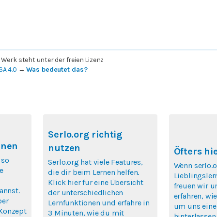
 Werk steht unter der freien Lizenz
SA 4.0
→
Was bedeutet das?
Serlo.org richtig
rnen
nutzen
Öfters hi
 so
Serlo.org hat viele Features,
Wenn serlo.o
e
die dir beim Lernen helfen.
Lieblingsler
Klick hier für eine Übersicht
freuen wir u
annst.
der unterschiedlichen
erfahren, wie
ber
Lernfunktionen und erfahre in
um uns eine
Konzept
3 Minuten, wie du mit
hinterlassen