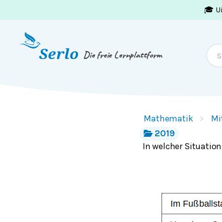
🎓 U
Springe zum
Inhalt
oder
Footer
Die freie Lernplattform
Mathematik
Mi
2019
In welcher Situation