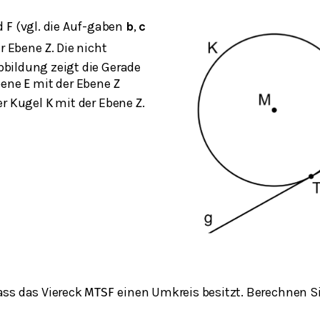
d
(vgl. die Auf-gaben
b
,
c
F
ner Ebene
. Die nicht
Z
bildung zeigt die Gerade
Ebene
mit der Ebene
E
Z
er Kugel
mit der Ebene
.
K
Z
ass das Viereck
einen Umkreis besitzt. Berechnen S
M
T
S
F