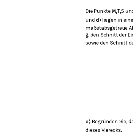
Die Punkte
un
M
,
T
,
S
und
d
) liegen in ei
maßstabsgetreue Ab
, den Schnitt der 
g
sowie den Schnitt d
e)
Begründen Sie, d
dieses Vierecks.