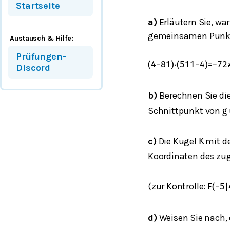
Startseite
a)
Erläutern Sie, wa
gemeinsamen Punkt
Austausch & Hilfe:
Prüfungen-
(
4
−
8
1
)
∘
(
5
11
−
4
)
=
−
72
Discord
b)
Berechnen Sie di
Schnittpunkt von
g
c)
Die Kugel
mit d
K
Koordinaten des zu
(zur Kontrolle:
F
(
−
5
|
d)
Weisen Sie nach, 