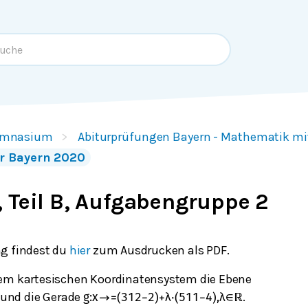
mnasium
Abiturprüfungen Bayern - Mathematik m
r Bayern 2020
 Teil B, Aufgabengruppe 2
g findest du
hier
zum Ausdrucken als PDF.
nem kartesischen Koordinatensystem die Ebene
und die Gerade
.
g
:
x
→
=
(
3
12
−
2
)
+
λ
⋅
(
5
11
−
4
)
,
λ
∈
ℝ