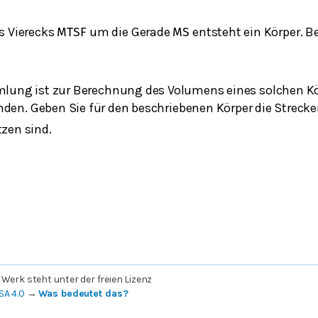
s Vierecks
um die Gerade
entsteht ein Körper. B
M
T
S
F
M
S
lung ist zur Berechnung des Volumens eines solchen Kö
nden. Geben Sie für den beschriebenen Körper die Streck
zen sind.
 Werk steht unter der freien Lizenz
SA 4.0
→
Was bedeutet das?