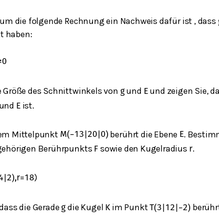
rum die folgende Rechnung ein Nachweis dafür ist , dass
 haben:
≠
0
e Größe des Schnittwinkels von
und
und zeigen Sie, d
g
E
und
ist.
E
em Mittelpunkt
berührt die Ebene
. Bestim
M
(
−
13
|
20
|
0
)
E
gehörigen Berührpunkts
sowie den Kugelradius
.
F
r
)
4
|
2
)
,
r
=
18
dass die Gerade
die Kugel
im Punkt
berühr
g
K
T
(
3
|
12
|
−
2
)