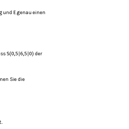
und
genau einen
g
E
ass
der
S
(
0,5
|
6,5
|
0
)
men Sie die
t.