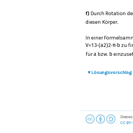
f)
Durch Rotation de
diesen Körper.
In einer Formelsamm
zu fi
V
=
1
3
⋅
(
a
2
)
2
⋅
π
⋅
b
für
bzw.
einzuset
a
b
▾
Lösungsvorschlag
Dieses
CC BY-