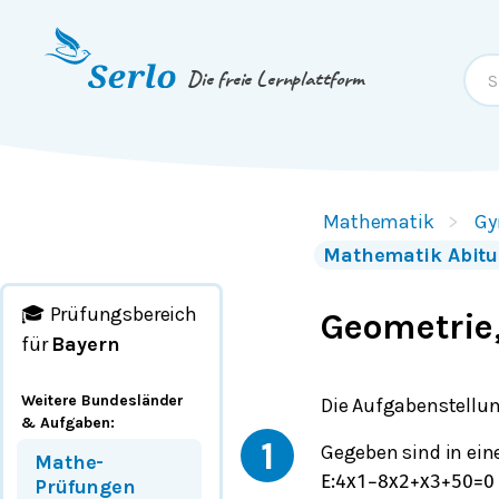
Springe zum
Inhalt
oder
Footer
Die freie Lernplattform
Mathematik
Gy
Mathematik Abitu
🎓 Prüfungsbereich
Geometrie,
für
Bayern
Weitere Bundesländer
Die Aufgabenstellun
& Aufgaben
:
1
Gegeben sind in ei
Mathe-
E
:
4
x
1
−
8
x
2
+
x
3
+
50
=
0
Prüfungen