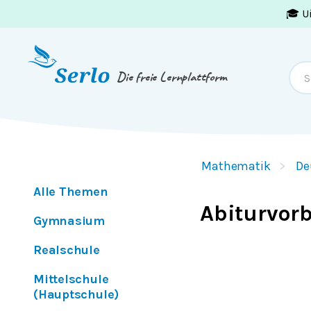
🎓 U
Springe zum
Inhalt
oder
Footer
Die freie Lernplattform
Mathematik
De
Alle Themen
Abiturvor
Gymnasium
Realschule
Mittelschule
(Hauptschule)