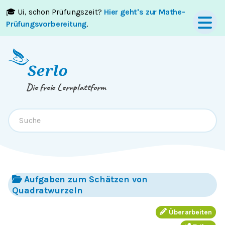
🎓 Ui, schon Prüfungszeit?
Hier geht's zur Mathe-
Springe zum
Inhalt
oder
Footer
Prüfungsvorbereitung
.
Die freie Lernplattform
Aufgaben zum Schätzen von
Quadratwurzeln
Überarbeiten