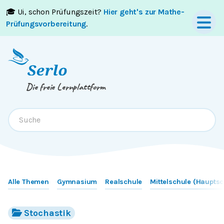
🎓 Ui, schon Prüfungszeit?
Hier geht's zur Mathe-
Springe zum
Inhalt
oder
Footer
Prüfungsvorbereitung
.
Die freie Lernplattform
Alle Themen
Gymnasium
Realschule
Mittelschule (Hauptsc
Stochastik