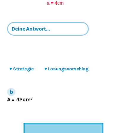
▾
Strategie
▾
Lösungsvorschlag
A = 42cm²