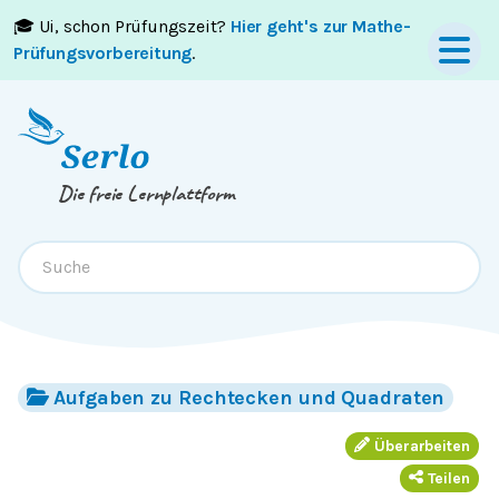
🎓 Ui, schon Prüfungszeit?
Hier geht's zur Mathe-
Springe zum
Inhalt
oder
Footer
Prüfungsvorbereitung
.
Die freie Lernplattform
Aufgaben zu Rechtecken und Quadraten
Überarbeiten
Teilen