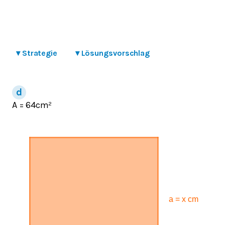
▾
Strategie
▾
Lösungsvorschlag
A = 64cm²