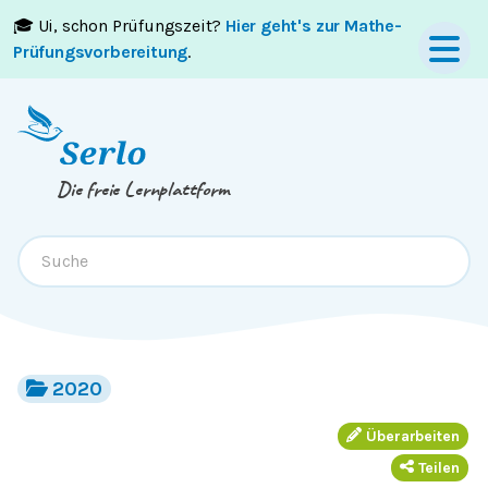
🎓 Ui, schon Prüfungszeit?
Hier geht's zur Mathe-
Springe zum
Inhalt
oder
Footer
Prüfungsvorbereitung
.
Die freie Lernplattform
2020
Überarbeiten
Teilen