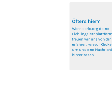
Öfters hier?
Wenn serlo.org deine
Lieblingslernplattform
freuen wir uns von dir
erfahren, wieso! Klicke
um uns eine Nachricht
hinterlassen.