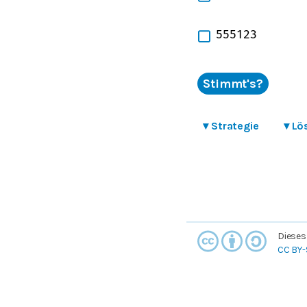
555123
Stimmt's?
▾
Strategie
▾
Lö
Dieses
CC BY-