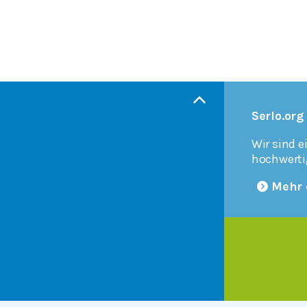
Serlo.org
Wir sind e
hochwerti
Mehr 