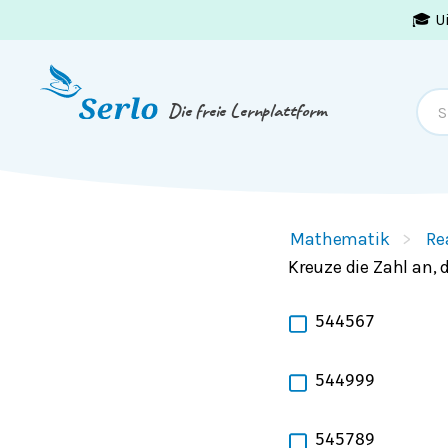
🎓 U
Springe zum
Inhalt
oder
Footer
Die freie Lernplattform
Mathematik
Re
Kreuze die Zahl an,
544567
544999
545789