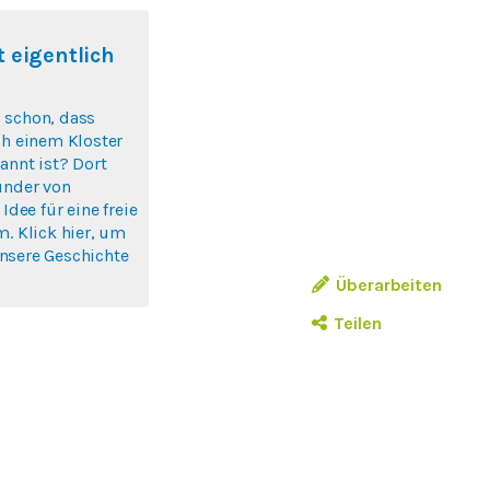
 eigentlich
 schon, dass
ch einem Kloster
annt ist? Dort
ünder von
 Idee für eine freie
m. Klick hier, um
nsere Geschichte
Überarbeiten
Teilen