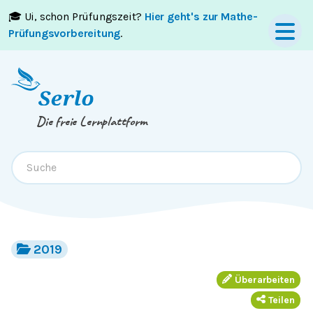
🎓 Ui, schon Prüfungszeit?
Hier geht's zur Mathe-
Springe zum
Inhalt
oder
Footer
Prüfungsvorbereitung
.
Die freie Lernplattform
2019
Überarbeiten
Teilen