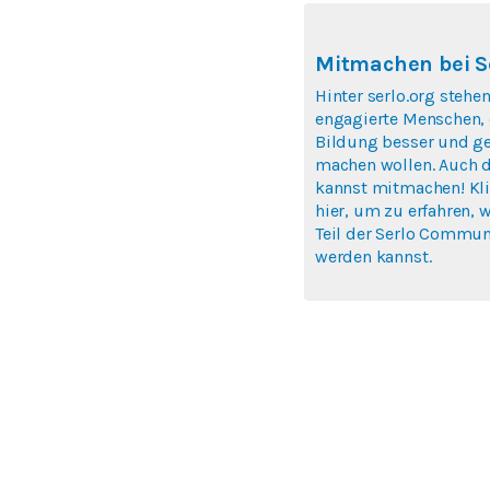
Mitmachen bei S
Hinter serlo.org stehen
engagierte Menschen, 
Bildung besser und ge
machen wollen. Auch 
kannst mitmachen! Kl
hier, um zu erfahren, 
Teil der Serlo Commun
werden kannst.