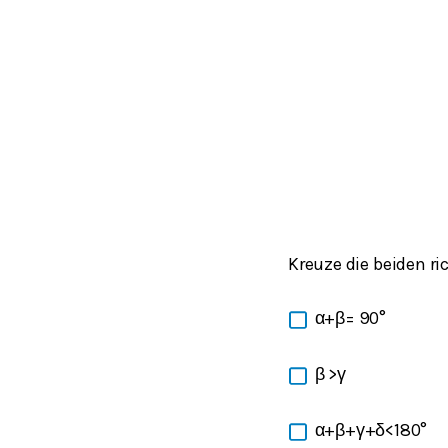
Kreuze die beiden r
α+β= 90°
β >γ
α+β+γ+δ<180°