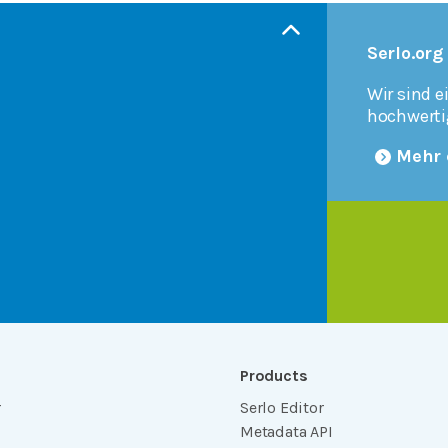
Serlo.org
Wir sind e
hochwerti
Mehr 
Products
r
Serlo Editor
Metadata API