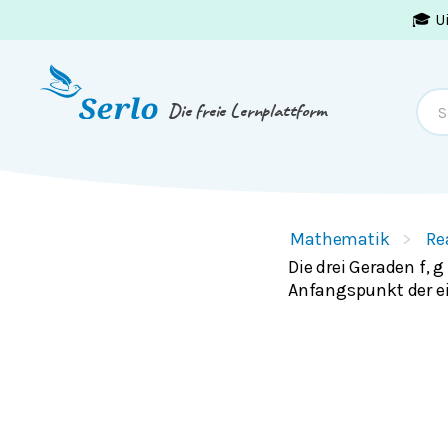
🎓 U
Springe zum
Inhalt
oder
Footer
Die freie Lernplattform
Mathematik
Re
Die drei Geraden f, 
Anfangspunkt der e