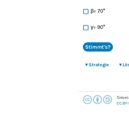
β= 70°
γ= 90°
Stimmt's?
▾
Strategie
▾
Lö
Dieses
CC BY-