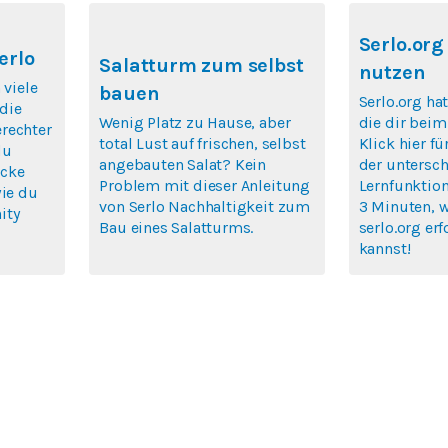
Serlo.org
erlo
Salatturm zum selbst
nutzen
 viele
bauen
Serlo.org hat
die
Wenig Platz zu Hause, aber
die dir beim
rechter
total Lust auf frischen, selbst
Klick hier fü
du
angebauten Salat? Kein
der untersch
icke
Problem mit dieser Anleitung
Lernfunktion
wie du
von Serlo Nachhaltigkeit zum
3 Minuten, 
ity
Bau eines Salatturms.
serlo.org erf
kannst!