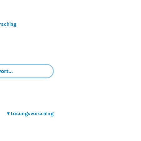
rschlag
▾
Lösungsvorschlag