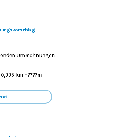
sungsvorschlag
lgenden Umrechnungen...
:
0,005
k
m
=
?
?
?
?
m