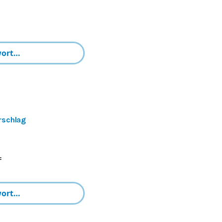
rschlag
=