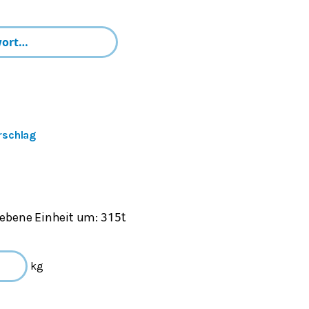
rschlag
gebene Einheit um:
3
1
5
t
kg