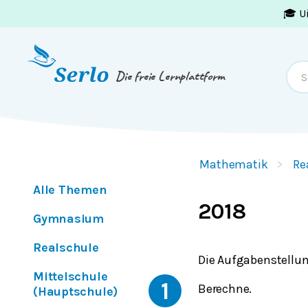
🎓 U
Springe zum
Inhalt
oder
Footer
Die freie Lernplattform
Mathematik
Re
Alle Themen
2018
Gymnasium
Realschule
Die Aufgabenstellun
Mittelschule
1
Berechne.
(Hauptschule)