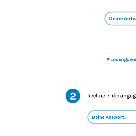
▾
Lösungsvo
2
Rechne in die ange