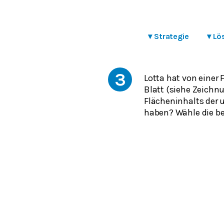
▾
Strategie
▾
Lö
3
Lotta hat von einer 
Blatt (siehe Zeichn
Flächeninhalts der 
haben? Wähle die bei