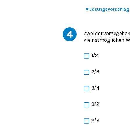
▾
Lösungsvorschlag
4
Zwei der vorgegeben
kleinstmöglichen We
1/2
2/3
3/4
3/2
2/9