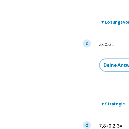
▾
Lösungsvo
3
4
:
5
3
=
▾
Strategie
7,8
+
0,2
⋅
3
=