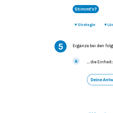
Stimmt's?
▾
Strategie
▾
Lö
5
Ergänze bei den fo
... die Einheit