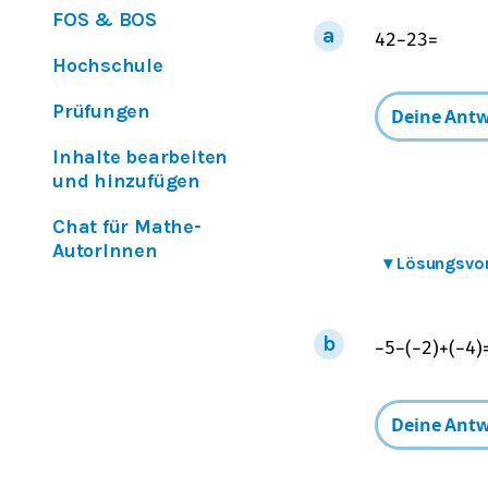
FOS & BOS
4
2
−
2
3
=
Hochschule
Prüfungen
Inhalte bearbeiten
und hinzufügen
Chat für Mathe-
AutorInnen
▾
Lösungsvo
−
5
−
(
−
2
)
+
(
−
4
)