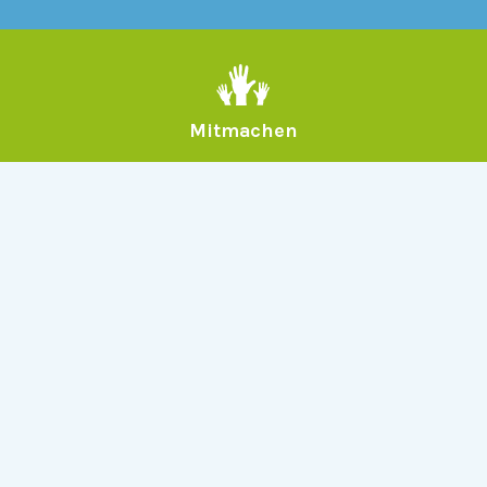
Mitmachen
Allgemein
Über Serlo
Kontakt
Other Languages
Dabei sein
Newsletter
Jobs
GitHub
Community
Products
Serlo Editor
Metadata API
iFrame API