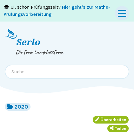
🎓 Ui, schon Prüfungszeit?
Hier geht's zur Mathe-
Springe zum
Inhalt
oder
Footer
Prüfungsvorbereitung
.
Die freie Lernplattform
2020
Überarbeiten
Teilen