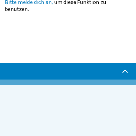
Bitte melde dich an,
um diese Funktion zu
benutzen.
Serlo.org ist die Wikipedia fürs Lernen.
Wir sind eine engagierte Gemeinschaft, die daran
arbeitet, hochwertige Bildung weltweit frei
verfügbar zu machen.
Mehr erfahren