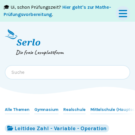
🎓 Ui, schon Prüfungszeit?
Hier geht's zur Mathe-
Springe zum
Inhalt
oder
Footer
Prüfungsvorbereitung
.
Die freie Lernplattform
Alle Themen
Gymnasium
Realschule
Mittelschule (Hauptsc
Leitidee Zahl - Variable - Operation