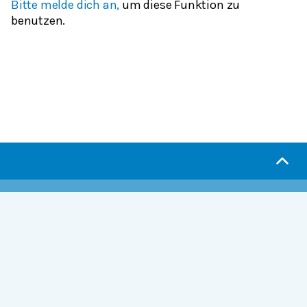
Bitte melde dich an,
um diese Funktion zu
benutzen.
Serlo.org ist die Wikipedia fürs Lernen.
Wir sind eine engagierte Gemeinschaft, die daran
arbeitet, hochwertige Bildung weltweit frei
verfügbar zu machen.
Mehr erfahren