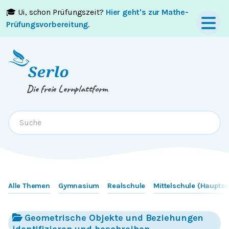
🎓 Ui, schon Prüfungszeit?
Hier geht's zur Mathe-
Springe zum
Inhalt
oder
Footer
Prüfungsvorbereitung
.
Die freie Lernplattform
Alle Themen
Gymnasium
Realschule
Mittelschule (Hauptsc
Geometrische Objekte und Beziehungen
identifizieren und beschreiben