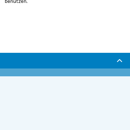
benutzen.
Serlo.org ist die Wikipedia fürs Lernen.
Wir sind eine engagierte Gemeinschaft, die daran
arbeitet, hochwertige Bildung weltweit frei
verfügbar zu machen.
Mehr erfahren