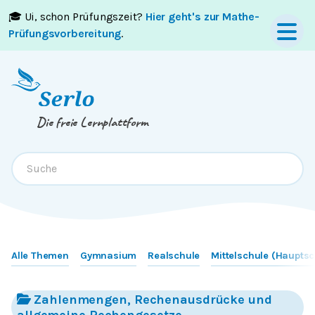
🎓 Ui, schon Prüfungszeit?
Hier geht's zur Mathe-
Springe zum
Inhalt
oder
Footer
Prüfungsvorbereitung
.
Die freie Lernplattform
Alle Themen
Gymnasium
Realschule
Mittelschule (Hauptsc
Zahlenmengen, Rechenausdrücke und
allgemeine Rechengesetze