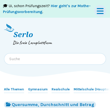
🎓 Ui, schon Prüfungszeit?
Hier geht's zur Mathe-
Springe zum
Inhalt
oder
Footer
Prüfungsvorbereitung
.
Die freie Lernplattform
Alle Themen
Gymnasium
Realschule
Mittelschule (Hauptsc
Quersumme, Durchschnitt und Betrag