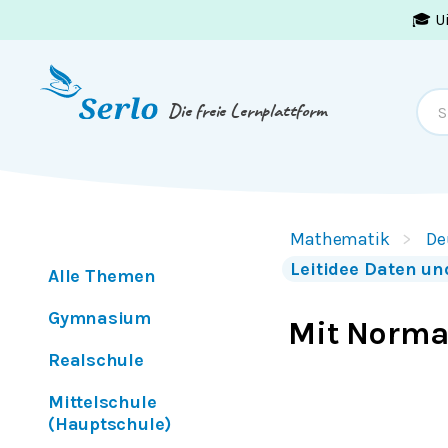
🎓 U
Springe zum
Inhalt
oder
Footer
Die freie Lernplattform
Mathematik
De
Leitidee Daten un
Alle Themen
Gymnasium
Mit Norma
Realschule
Mittelschule
(Hauptschule)