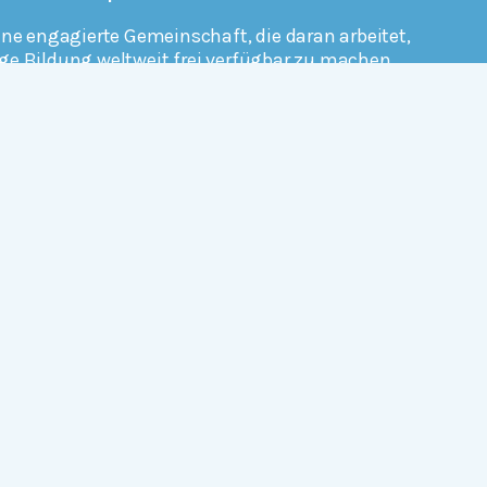
ine engagierte Gemeinschaft, die daran arbeitet,
ge Bildung weltweit frei verfügbar zu machen.
erfahren
Mitmachen
Rechtlich
Datenschutz
Einwilligungen widerrufen
Nutzungsbedingungen und Urheberrecht
Impressum